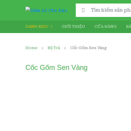
Search for:
DANH MỤC
GIỚI THIỆU
CỬA HÀNG
BÀ
Home
Bộ Trà
Cốc Gốm Sen Vàng
Cốc Gốm Sen Vàng