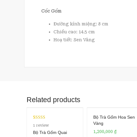
Cốc Gốm
Đường kính miệng: 8 cm
Chiều cao: 14.5 cm
Hoạ tiết: Sen Vàng
Related products
Bộ Trà Gốm Hoa Sen
Vàng
Rated
1
5.00
1
review
out of 5
1,200,000
₫
Bộ Trà Gốm Quai