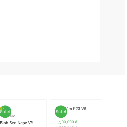
Đĩa Gốm F23 Vẽ
Sale!
Sale!
Vàng
R
1
1
review
at
1,500,000
₫
Bình Sen Ngọc Vẽ