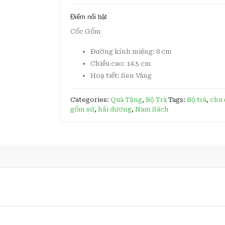
quantity
Điểm nổi bật
Cốc Gốm
Đường kính miệng: 8 cm
Chiều cao: 14.5 cm
Hoạ tiết: Sen Vàng
Categories:
Quà Tặng
,
Bộ Trà
Tags:
Bộ trà
,
chu
gốm sứ
,
hải dương
,
Nam Sách