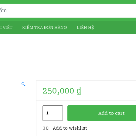
I VIẾT
KIỂM TRA ĐƠN HÀNG
LIÊN HỆ
🔍
250,000
₫
Cốc
Add to cart
Gốm
Sen
Add to wishlist
Vàng