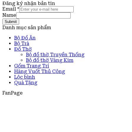
Đăng ký nhận bản tin
Email
*
Name
Submit
Danh mục sản phẩm
Bộ Đồ Ăn
Bộ Trà
Đồ Thờ
Bộ đồ thờ Truyền Thống
Bộ đồ thờ Vàng Kim
Gốm Trang Trí
Hàng Vuốt Thủ Công
Lộc bình
Quà Tặng
FanPage