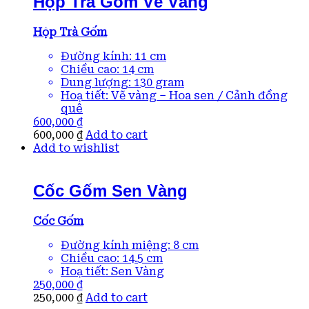
Hộp Trà Gốm Vẽ Vàng
Hộp Trà Gốm
Đường kính: 11 cm
Chiều cao: 14 cm
Dung lượng: 130 gram
Hoạ tiết: Vẽ vàng – Hoa sen / Cảnh đồng
quê
600,000
₫
600,000
₫
Add to cart
Add to wishlist
Cốc Gốm Sen Vàng
Cốc Gốm
Đường kính miệng: 8 cm
Chiều cao: 14.5 cm
Hoạ tiết: Sen Vàng
250,000
₫
250,000
₫
Add to cart