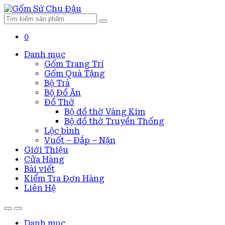
Search
for:
0
Danh mục
Gốm Trang Trí
Gốm Quà Tặng
Bộ Trà
Bộ Đồ Ăn
Đồ Thờ
Bộ đồ thờ Vàng Kim
Bộ đồ thờ Truyền Thống
Lộc bình
Vuốt – Đắp – Nặn
Giới Thiệu
Cửa Hàng
Bài viết
Kiểm Tra Đơn Hàng
Liên Hệ
Danh mục