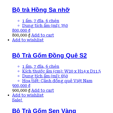
Bộ trà Hồng Sa nhỡ
1 ấm, 7 đĩa, 6 chén
Dung tích ấm (ml): 350
800,000
₫
800,000
₫
Add to cart
Add to wishlist
Bộ Trà Gốm Đồng Quê S2
1 ấm, 7 đĩa, 6 chén
Kích thước ấm (cm): W20 x H14 x D11.5
Dung tích ấm (ml): 650
Hoạ tiết: Cảnh đồng quê Việt Nam
900,000
₫
900,000
₫
Add to cart
Add to wishlist
Sale!
Bộ Trà Gốm Sen Vàng