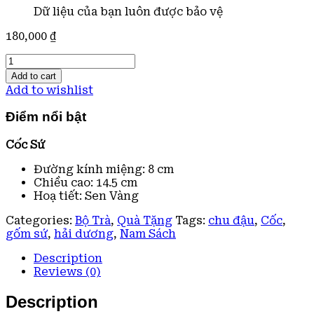
Dữ liệu của bạn luôn được bảo vệ
180,000
₫
Cốc
Sứ
Add to cart
Sen
Add to wishlist
Vàng
quantity
Điểm nổi bật
Cốc Sứ
Đường kính miệng: 8 cm
Chiều cao: 14.5 cm
Hoạ tiết: Sen Vàng
Categories:
Bộ Trà
,
Quà Tặng
Tags:
chu đậu
,
Cốc
,
gốm sứ
,
hải dương
,
Nam Sách
Description
Reviews (0)
Description