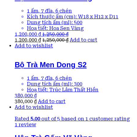
1 ấm, 7 đĩa, 6 chén
Kích thước ấm (cm): W18 x H12 x D11
Dung tích ấm (ml): 500
Hoạ tiết: Hoa Sen Vàng
1,200,000
₫
1,250,000
₫
1,200,000
₫
1,250,000
₫
Add to cart
Add to wishlist
Bộ Trà Men Dong S2
1 ấm, 7 đĩa, 6 chén
Dung tích ấm (ml): 300
Hoạ tiết: Trúc Lâm Thất Hiền
380,000
₫
380,000
₫
Add to cart
Add to wishlist
Rated
5.00
out of 5 based on
1
customer rating
1
review