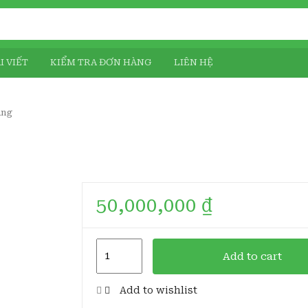
I VIẾT
KIỂM TRA ĐƠN HÀNG
LIÊN HỆ
àng
50,000,000
₫
Bình
Add to cart
Tài
Lộc
Add to wishlist
H108