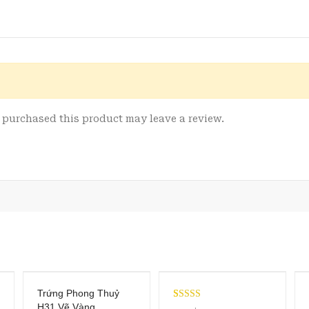
purchased this product may leave a review.
Trứng Phong Thuỷ
H31 Vẽ Vàng
Rated
1