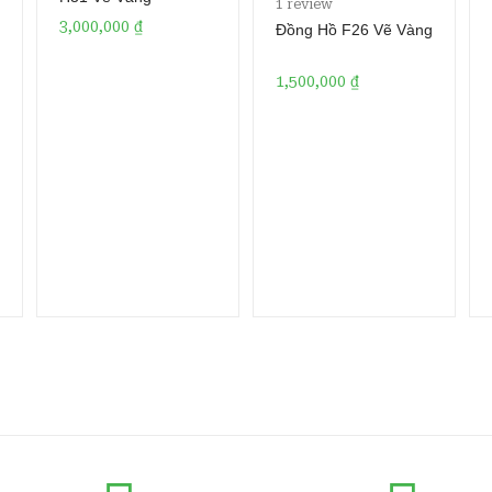
1
review
3.00
3,000,000
₫
Đồng Hồ F26 Vẽ Vàng
out of
5 based
1,500,000
₫
on
custom
er
rating