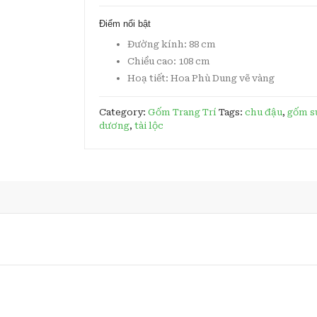
Vẽ
Điểm nổi bật
Vàng
Đường kính: 88 cm
quantity
Chiều cao: 108 cm
Hoạ tiết: Hoa Phù Dung vẽ vàng
Category:
Gốm Trang Trí
Tags:
chu đậu
,
gốm s
dương
,
tài lộc