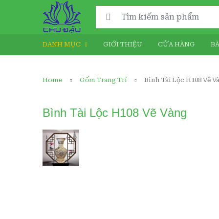
Search for:
DANH MỤC
GIỚI THIỆU
CỬA HÀNG
BÀ
Home
Gốm Trang Trí
Bình Tài Lộc H108 Vẽ V
Bình Tài Lộc H108 Vẽ Vàng