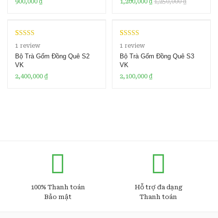
900,000
₫
1,200,000
₫
1,250,000
₫
Rated
1
5.00
Rated
1
5.00
1
review
1
review
out of 5
out of 5
Bộ Trà Gốm Đồng Quê S2
Bộ Trà Gốm Đồng Quê S3
based on
based on
VK
VK
customer
customer
2,400,000
₫
2,100,000
₫
rating
rating
100% Thanh toán
Hỗ trợ đa dạng
Bảo mật
Thanh toán