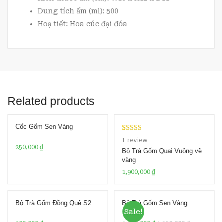
Dung tích ấm (ml): 500
Hoạ tiết: Hoa cúc đại đóa
Related products
Cốc Gốm Sen Vàng
Rated
1
5.00
1
review
250,000
₫
out of 5
Bộ Trà Gốm Quai Vuông vẽ
based on
vàng
customer
1,900,000
₫
rating
Bộ Trà Gốm Đồng Quê S2
Bộ Trà Gốm Sen Vàng
Sale!