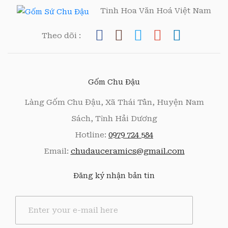
Tinh Hoa Văn Hoá Việt Nam
Theo dõi :
Gốm Chu Đậu
Làng Gốm Chu Đậu, Xã Thái Tân, Huyện Nam
Sách, Tỉnh Hải Dương
Hotline:
0979 724 584
Email:
chudauceramics@gmail.com
Đăng ký nhận bản tin
E
m
a