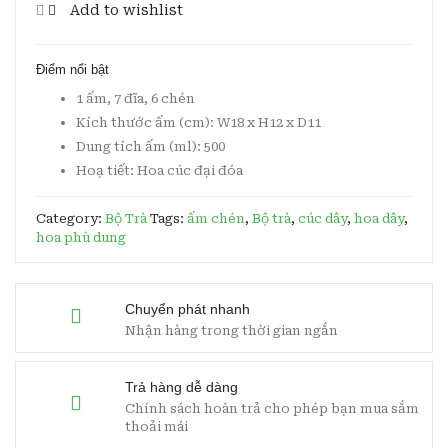
Add to wishlist
Hoa
Dây
Điểm nổi bật
quantity
1 ấm, 7 đĩa, 6 chén
Kích thước ấm (cm): W18 x H12 x D11
Dung tích ấm (ml): 500
Hoạ tiết: Hoa cúc đại đóa
Category:
Bộ Trà
Tags:
ấm chén
,
Bộ trà
,
cúc dây
,
hoa dây
,
hoa phù dung
Chuyển phát nhanh
Nhận hàng trong thời gian ngắn
Trả hàng dễ dàng
Chính sách hoàn trả cho phép bạn mua sắm
thoải mái