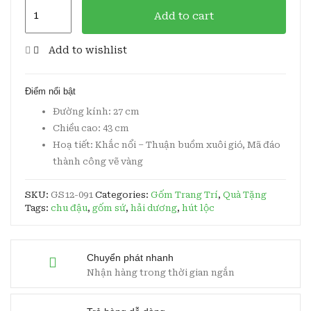
Bình
Add to cart
Giọt
Ngọc
Add to wishlist
Đắp
Nổi
Điểm nổi bật
H40
Đường kính: 27 cm
Vẽ
Chiều cao: 43 cm
Vàng
Hoạ tiết: Khắc nổi – Thuận buồm xuôi gió, Mã đáo
quantity
thành công vẽ vàng
SKU:
GS12-091
Categories:
Gốm Trang Trí
,
Quà Tặng
Tags:
chu đậu
,
gốm sứ
,
hải dương
,
hút lộc
Chuyển phát nhanh
Nhận hàng trong thời gian ngắn