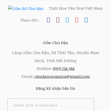
Tinh Hoa Văn Hoá Việt Nam
Theo dõi :
Gốm Chu Đậu
Làng Gốm Chu Đậu, Xã Thái Tân, Huyện Nam
Sách, Tỉnh Hải Dương
Hotline:
0979 724 584
Email:
chudauceramics@gmail.com
Đăng ký nhận bản tin
E
m
a