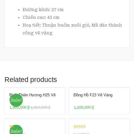
Đường kính: 27 cm
Chiều cao: 43 cm
Hoạ tiết: Thuận buồm xuôi gió, Mã đáo thành
công vẽ vàng
Related products
Bình Thiên Hương H25 Vẽ
Đồng Hồ F23 Vẽ Vàng
Sale!
Vàng
1,900,000
₫
1,950,000
₫
1,200,000
₫
Sale!
R
1
Rated
1