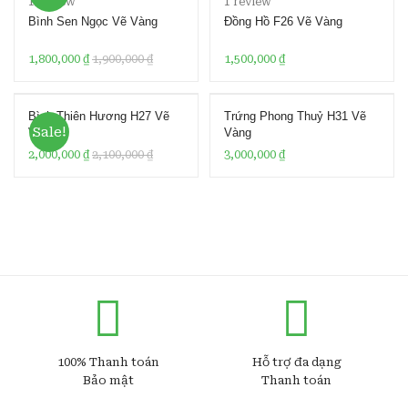
1
review
1
review
at
3.00
Bình Sen Ngọc Vẽ Vàng
Đồng Hồ F26 Vẽ Vàng
ed
out of
1.
5 based
1,800,000
₫
1,900,000
₫
1,500,000
₫
00
on
ou
custom
Bình Thiên Hương H27 Vẽ
Trứng Phong Thuỷ H31 Vẽ
t
er
Sale!
Vàng
Vàng
of
rating
2,000,000
₫
2,100,000
₫
3,000,000
₫
5
ba
se
d
on
cu
st
o
m
er
ra
100% Thanh toán
Hỗ trợ đa dạng
ti
Bảo mật
Thanh toán
ng