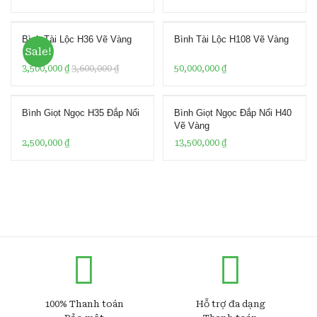
of 5
base
Bình Tài Lộc H36 Vẽ Vàng
Bình Tài Lộc H108 Vẽ Vàng
d on
Sale!
custo
3,500,000
₫
3,600,000
₫
50,000,000
₫
mer
ratin
g
Bình Giọt Ngọc H35 Đắp Nổi
Bình Giọt Ngọc Đắp Nổi H40
Vẽ Vàng
2,500,000
₫
13,500,000
₫
100% Thanh toán
Hỗ trợ đa dạng