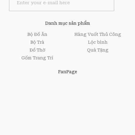
m
a
i
l
Danh mục sản phẩm
*
Bộ Đồ Ăn
Hàng Vuốt Thủ Công
Bộ Trà
Lộc bình
Đồ Thờ
Quà Tặng
Gốm Trang Trí
FanPage