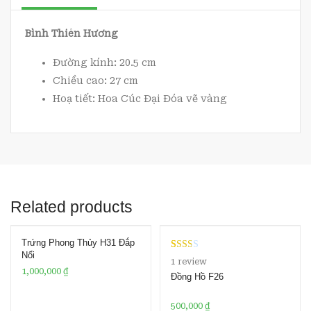
Bình Thiên Hương
Đường kính: 20.5 cm
Chiều cao: 27 cm
Hoạ tiết: Hoa Cúc Đại Đóa vẽ vàng
Related products
Trứng Phong Thủy H31 Đắp
Nổi
Rate
1
1
review
1,000,000
₫
d
Đồng Hồ F26
2.00
out
500,000
₫