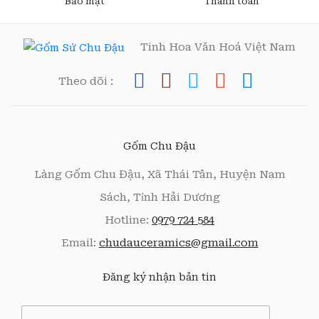
Bảo mật
Thanh toán
Tinh Hoa Văn Hoá Việt Nam
Theo dõi :
Gốm Chu Đậu
Làng Gốm Chu Đậu, Xã Thái Tân, Huyện Nam
Sách, Tỉnh Hải Dương
Hotline:
0979 724 584
Email:
chudauceramics@gmail.com
Đăng ký nhận bản tin
E