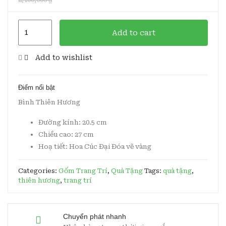
Bình
Add to cart
Thiên
Hương
Add to wishlist
H27
Vẽ
Điểm nổi bật
Vàng
Bình Thiên Hương
quantity
Đường kính: 20.5 cm
Chiều cao: 27 cm
Hoạ tiết: Hoa Cúc Đại Đóa vẽ vàng
Categories:
Gốm Trang Trí
,
Quà Tặng
Tags:
quà tặng
,
thiên hương
,
trang trí
Chuyển phát nhanh