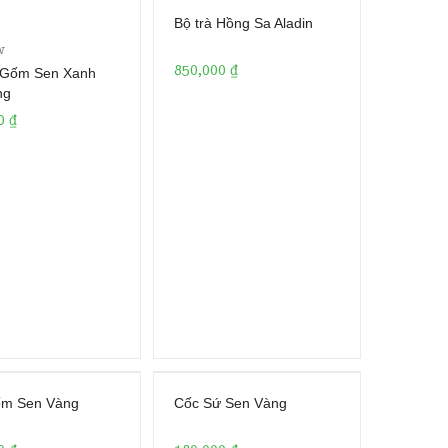
Bộ trà Hồng Sa Aladin
w
850,000
₫
 Gốm Sen Xanh
ed
ng
00
₫
r
ốm Sen Vàng
Cốc Sứ Sen Vàng