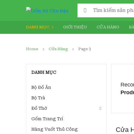
DANH MỤC
GIỚI THIỆU
CỬA HÀNG
BÀ
Home
Cửa Hàng
Page 3
DANH MỤC
Reco
Bộ Đồ Ăn
Prod
Bộ Trà
Đồ Thờ
Gốm Trang Trí
Cửa 
Hàng Vuốt Thủ Công