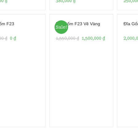
00
₫
380,000
₫
250,0
ốm F23
Đĩa Gốm F23 Vẽ Vàng
Đĩa Gố
Sale!
00
₫
0
₫
1,550,000
₫
1,500,000
₫
2,000,