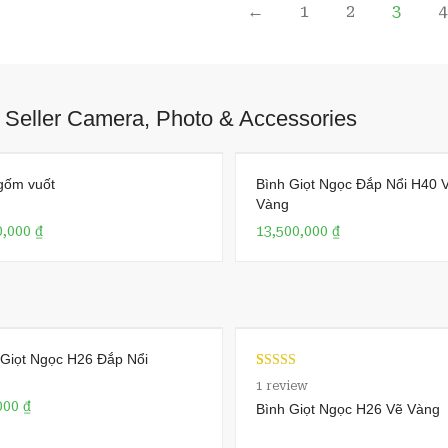
←
1
2
3
4
 Seller Camera, Photo & Accessories
gốm vuốt
Bình Giọt Ngọc Đắp Nổi H40 
Vàng
0,000
₫
13,500,000
₫
 Giọt Ngọc H26 Đắp Nổi
Rated
1
1
review
4.00
out
000
₫
Bình Giọt Ngọc H26 Vẽ Vàng
of 5 based
on