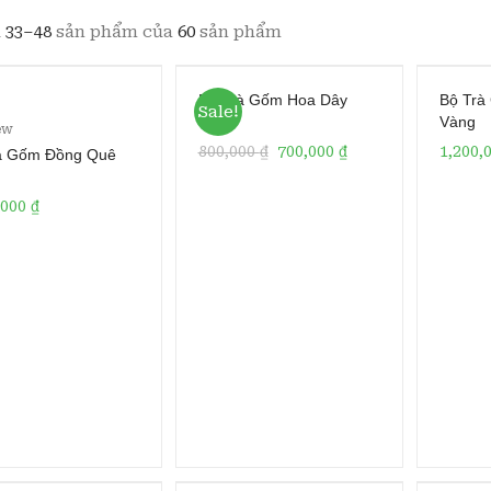
ị
33–48
sản phẩm của
60
sản phẩm
Bộ Trà Gốm Hoa Dây
Bộ Trà
Sale!
Vàng
5.00
ew
5
800,000
₫
700,000
₫
1,200,
à Gốm Đồng Quê
on
er
,000
₫