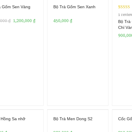
à Gốm Sen Vàng
Bộ Trà Gốm Sen Xanh
Rated
1
1
revie
4.00
out
,000
₫
1,200,000
₫
450,000
₫
Bộ Trà
of 5 bas
Chỉ Và
on
900,0
custome
rating
à Hồng Sa nhỡ
Bộ Trà Men Dong S2
Cốc G