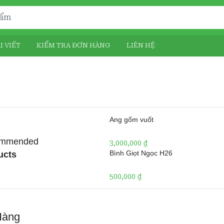
I VIẾT
KIỂM TRA ĐƠN HÀNG
LIÊN HỆ
Ang gốm vuốt
mmended
3,000,000
₫
Bình Giọt Ngọc H26
ucts
500,000
₫
Hàng