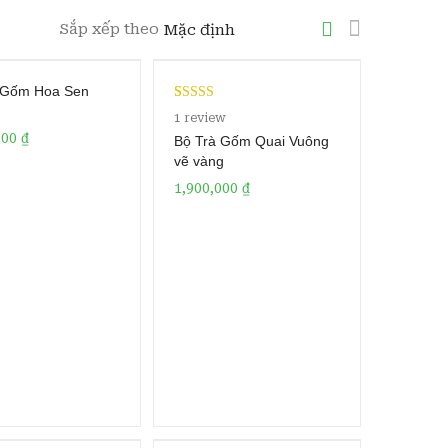
Sắp xếp theo
 Gốm Hoa Sen
Rated
1
5.00
1
review
out of 5
000
₫
Bộ Trà Gốm Quai Vuông
based on
vẽ vàng
customer
1,900,000
₫
rating